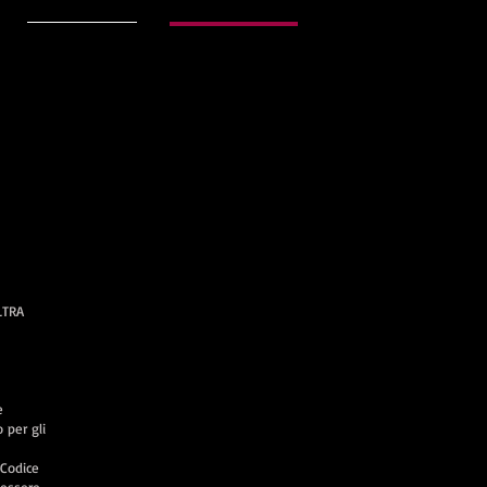
Foto Gallery
Safe Guarding
LTRA
e
 per gli
 Codice