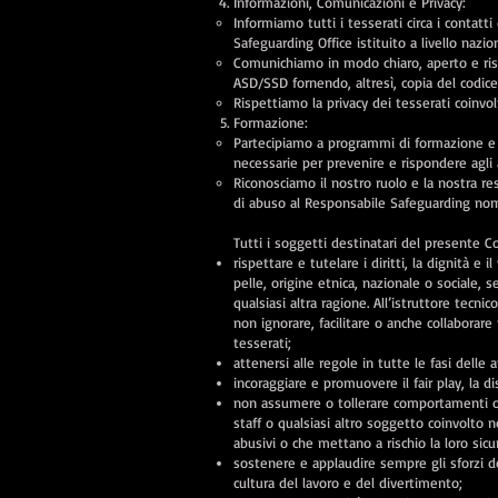
Informazioni, Comunicazioni e Privacy:
Informiamo tutti i tesserati circa i contat
Safeguarding Office istituito a livello nazio
Comunichiamo in modo chiaro, aperto e rispe
ASD/SSD fornendo, altresì, copia del codic
Rispettiamo la privacy dei tesserati coinvol
Formazione:
Partecipiamo a programmi di formazione e 
necessarie per prevenire e rispondere agli 
Riconosciamo il nostro ruolo e la nostra r
di abuso al Responsabile Safeguarding nom
Tutti i soggetti destinatari del presente 
rispettare e tutelare i diritti, la dignità e 
pelle, origine etnica, nazionale o sociale, s
qualsiasi altra ragione. All’istruttore tecn
non ignorare, facilitare o anche collaborare
tesserati;
attenersi alle regole in tutte le fasi delle at
incoraggiare e promuovere il fair play, la dis
non assumere o tollerare comportamenti o li
staff o qualsiasi altro soggetto coinvolto n
abusivi o che mettano a rischio la loro sicu
sostenere e applaudire sempre gli sforzi de
cultura del lavoro e del divertimento;