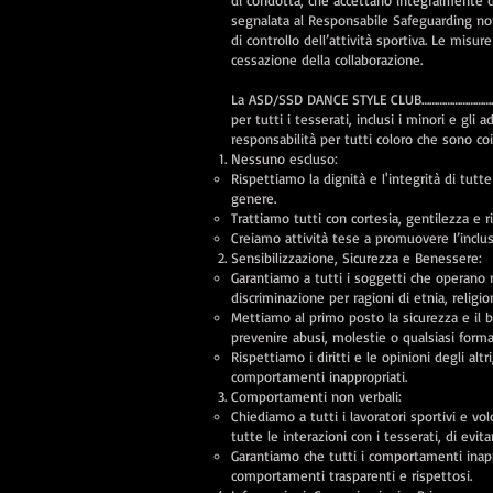
di condotta, che accettano integralmente 
segnalata al Responsabile Safeguarding no
di controllo dell’attività sportiva. Le mis
cessazione della collaborazione.
La ASD/SSD DANCE STYLE CLUB………………………………
per tutti i tesserati, inclusi i minori e gli 
responsabilità per tutti coloro che sono coi
Nessuno escluso:
Rispettiamo la dignità e l'integrità di tutt
genere.
Trattiamo tutti con cortesia, gentilezza e 
Creiamo attività tese a promuovere l’inclus
Sensibilizzazione, Sicurezza e Benessere:
Garantiamo a tutti i soggetti che operano n
discriminazione per ragioni di etnia, religi
Mettiamo al primo posto la sicurezza e il b
prevenire abusi, molestie o qualsiasi forma
Rispettiamo i diritti e le opinioni degli al
comportamenti inappropriati.
Comportamenti non verbali:
Chiediamo a tutti i lavoratori sportivi e v
tutte le interazioni con i tesserati, di evit
Garantiamo che tutti i comportamenti ina
comportamenti trasparenti e rispettosi.