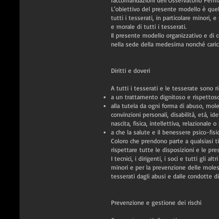
raccomandazioni dell’Osservatorio Perma
L’obiettivo del presente modello è quell
tutti i tesserati, in particolare minori, 
e morale di tutti i tesserati.
Il presente modello organizzativo e di c
nella sede della medesima nonché carica
Diritti e doveri
A tutti i tesserati e le tesserate sono ri
a un trattamento dignitoso e rispettoso
alla tutela da ogni forma di abuso, mol
convinzioni personali, disabilità, età, i
nascita, fisica, intellettiva, relazionale o
a che la salute e il benessere psico-fisi
Coloro che prendono parte a qualsiasi tit
rispettare tutte le disposizioni e le presc
I tecnici, i dirigenti, i soci e tutti gli
minori e per la prevenzione delle molest
tesserati dagli abusi e dalle condotte di
Prevenzione e gestione dei rischi