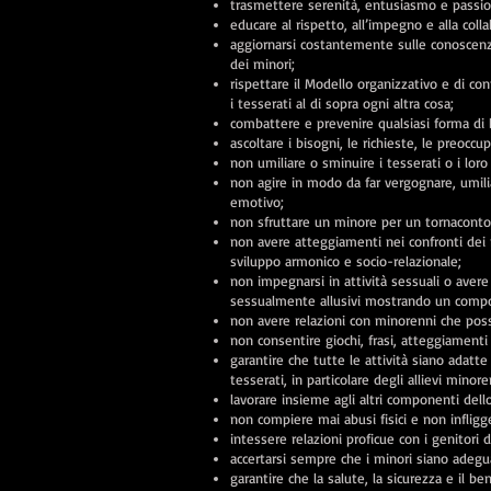
trasmettere serenità, entusiasmo e passio
educare al rispetto, all’impegno e alla coll
aggiornarsi costantemente sulle conoscenz
dei minori;
rispettare il Modello organizzativo e di cont
i tesserati al di sopra ogni altra cosa;
combattere e prevenire qualsiasi forma di b
ascoltare i bisogni, le richieste, le preoccup
non umiliare o sminuire i tesserati o i lor
non agire in modo da far vergognare, umili
emotivo;
non sfruttare un minore per un tornacont
non avere atteggiamenti nei confronti dei 
sviluppo armonico e socio-relazionale;
non impegnarsi in attività sessuali o avere
sessualmente allusivi mostrando un compo
non avere relazioni con minorenni che po
non consentire giochi, frasi, atteggiamenti
garantire che tutte le attività siano adatte a
tesserati, in particolare degli allievi minore
lavorare insieme agli altri componenti dell
non compiere mai abusi fisici e non infligg
intessere relazioni proficue con i genitori d
accertarsi sempre che i minori siano adegua
garantire che la salute, la sicurezza e il b