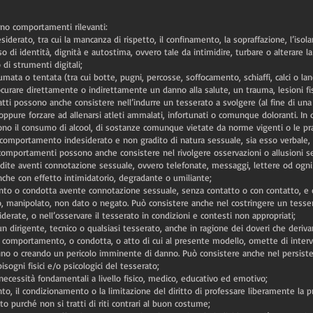
ono comportamenti rilevanti:
iderato, tra cui la mancanza di rispetto, il confinamento, la sopraffazione, l’isol
 di identità, dignità e autostima, ovvero tale da intimidire, turbare o alterare la
 di strumenti digitali;
ata o tentata (tra cui botte, pugni, percosse, soffocamento, schiaffi, calci o lanc
ocurare direttamente o indirettamente un danno alla salute, un trauma, lesioni f
li atti possono anche consistere nell’indurre un tesserato a svolgere (al fine di u
ta oppure forzare ad allenarsi atleti ammalati, infortunati o comunque doloranti. In
no il consumo di alcool, di sostanze comunque vietate da norme vigenti o le pra
comportamento indesiderato e non gradito di natura sessuale, sia esso verbale, 
o comportamenti possono anche consistere nel rivolgere osservazioni o allusioni s
dite aventi connotazione sessuale, ovvero telefonate, messaggi, lettere od ogni 
che con effetto intimidatorio, degradante o umiliante;
nto o condotta avente connotazione sessuale, senza contatto o con contatto, e 
to, manipolato, non dato o negato. Può consistere anche nel costringere un tesse
derate, o nell’osservare il tesserato in condizioni e contesti non appropriati;
n dirigente, tecnico o qualsiasi tesserato, anche in ragione dei doveri che derivan
o comportamento, o condotta, o atto di cui al presente modello, omette di inter
o o creando un pericolo imminente di danno. Può consistere anche nel persiste
isogni fisici e/o psicologici del tesserato;
 necessità fondamentali a livello fisico, medico, educativo ed emotivo;
to, il condizionamento o la limitazione del diritto di professare liberamente la pr
lto purché non si tratti di riti contrari al buon costume;