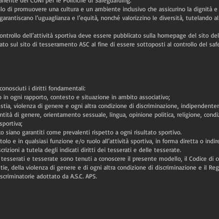
nente del CONI per le Politiche di Safeguarding.
o di promuovere una cultura e un ambiente inclusivo che assicurino la dignità e il 
e garantiscano l’uguaglianza e l’equità, nonché valorizzino le diversità, tutelando a
ontrollo dell’attività sportiva deve essere pubblicato sulla homepage del sito dell
to sul sito di tesseramento ASC al fine di essere sottoposti al controllo del saf
conosciuti i diritti fondamentali:
 in ogni rapporto, contesto e situazione in ambito associativo;
estia, violenza di genere e ogni altra condizione di discriminazione, indipendent
dentità di genere, orientamento sessuale, lingua, opinione politica, religione, cond
 sportiva;
co siano garantiti come prevalenti rispetto a ogni risultato sportivo.
olo e in qualsiasi funzione e/o ruolo all’attività sportiva, in forma diretta o indi
rizioni a tutela degli indicati diritti dei tesserati e delle tesserate.
 altri tesserati e tesserate sono tenuti a conoscere il presente modello, il Codice di
ie, della violenza di genere e di ogni altra condizione di discriminazione e il Re
scriminatorie adottato da A.S.C. APS.