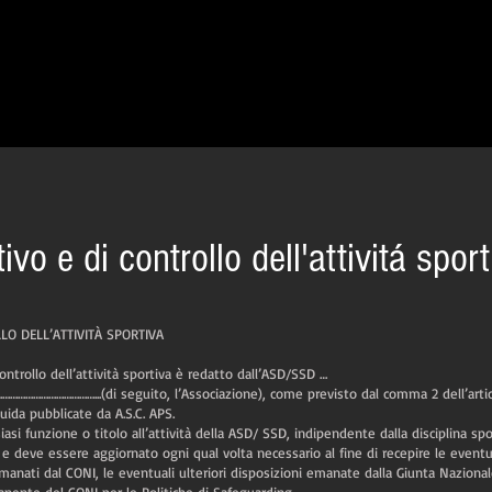
vo e di controllo dell'attivitá sport
O DELL’ATTIVITÀ SPORTIVA
ontrollo dell’attività sportiva è redatto dall’ASD/SSD …
…………………...(di seguito, l’Associazione), come previsto dal comma 2 dell’articolo
uida pubblicate da A.S.C. APS.
asi funzione o titolo all’attività della ASD/ SSD, indipendente dalla disciplina spor
e deve essere aggiornato ogni qual volta necessario al fine di recepire le eventu
anati dal CONI, le eventuali ulteriori disposizioni emanate dalla Giunta Nazionale 