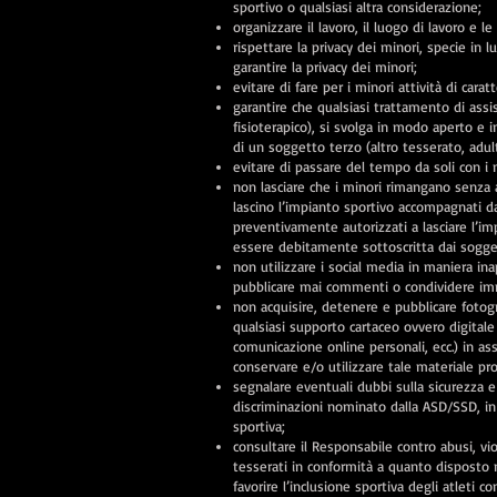
sportivo o qualsiasi altra considerazione;
organizzare il lavoro, il luogo di lavoro e le
rispettare la privacy dei minori, specie in 
garantire la privacy dei minori;
evitare di fare per i minori attività di cara
garantire che qualsiasi trattamento di assi
fisioterapico), si svolga in modo aperto e
di un soggetto terzo (altro tesserato, adul
evitare di passare del tempo da soli con i m
non lasciare che i minori rimangano senza a
lascino l’impianto sportivo accompagnati d
preventivamente autorizzati a lasciare l’
essere debitamente sottoscritta dai soggett
non utilizzare i social media in maniera in
pubblicare mai commenti o condividere im
non acquisire, detenere e pubblicare fotogr
qualsiasi supporto cartaceo ovvero digitale
comunicazione online personali, ecc.) in asse
conservare e/o utilizzare tale materiale pr
segnalare eventuali dubbi sulla sicurezza e
discriminazioni nominato dalla ASD/SSD, in 
sportiva;
consultare il Responsabile contro abusi, vi
tesserati in conformità a quanto disposto n
favorire l’inclusione sportiva degli atleti co