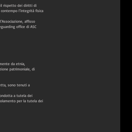
rispetto dei diritti di
l contempo l’integrità fisica
’Associazione, affisso
eguarding office di ASC
emente da etnia,
izione patrimoniale, di
retta, sono tenuti a
 condotta a tutela dei
golamento per la tutela dei