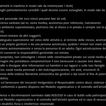
 attività in trasferta in modo tale da minimizzare i rischi;
luoghi particolarmente sensibili i quali devono essere sorvegliati, in modo tale da
ttere personale che essi stessi possano fare da soli;
stenza sanitaria (ad es. visita medica, assistenza post infortunio, trattamento
 in ambiente supervisionato, piuttosto che al chiuso o in privato e sempre con la
to);
inori lontano da altri soggetti;
deguata supervisione nel corso delle attività e, al termine delle stesse, accertar
a un proprio genitore o da una persona autorizzata, qualora i minori non siano st
impianto autonomamente e senza la presenza di un adulto. Ogni autorizzazione d
i esercenti la responsabilità genitoriale sul minore;
appropriata, non coinvolgere i minori nelle conversazioni private sui social media 
magini che potrebbero compromettere il loro benessere o causare loro danni;
afie o divulgare altre informazioni sui bambini e sui ragazzi o sulle loro famiglie
 (es. social media personali o del club/organizzazione, siti web, strumenti di
nza della relativa liberatoria sottoscritta dai genitori o dai tutori al fine di poter
odotto;
 sul benessere dei tesserati rivolgendosi al Responsabile contro abusi, violenze 
conformità a quanto disposto nel Modello organizzativo e di controllo dell’attivi
olenze e discriminazioni nominato dalla ASD/SSD in caso di dubbi sulla partecipaz
el Modello organizzativo e di controllo dell’attività sportiva ed in caso di necess
n disabilità fisica o intellettivo-relazionale