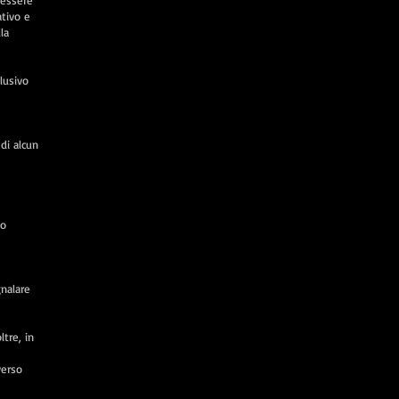
 essere
tivo e
la
lusivo
 di alcun
 o
gnalare
tre, in
verso