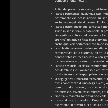
Comportamenti rilevanti
Ai fini del presente modello, costituisc
l’abuso psicologico: qualunque atto indes
trattamento che possa incidere sul senso
anche se perpetrato attraverso l’utilizzo
l’abuso fisico: qualunque condotta consum
grado in senso reale o potenziale di pr
l’integrità psicofisica del tesserato. Ta
sportiva) un’attività fisica inappropria
anche quei comportamenti che favorisco
la molestia sessuale: qualunque atto o 
comporti fastidio o disturbo. Tali atti 
nonché richieste indesiderate o non gra
comunicazione a contenuto sessuale, an
l’abuso sessuale: qualsiasi comportame
desiderata, o il cui consenso è costret
condotte sessuali inappropriate o indesi
la negligenza: il mancato intervento di u
presa conoscenza di uno degli eventi, 
permettendo che venga causato un dann
disinteresse, ovvero trascuratezza, dei b
l’incuria: a mancata soddisfazione delle
l’abuso di matrice religiosa: l’impedimen
esercitarne in privato o in pubblico il cu