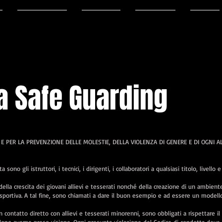
Sedi & Orari
Istruttori
Esibizioni
Eventi
a Safe Guarding
 E PER LA PREVENZIONE DELLE MOLESTIE, DELLA VIOLENZA DI GENERE E DI OGNI A
ono gli istruttori, i tecnici, i dirigenti, i collaboratori a qualsiasi titolo, livello e
della crescita dei giovani allievi e tesserati nonché della creazione di un ambient
a sportiva. A tal fine, sono chiamati a dare il buon esempio e ad essere un modello
n contatto diretto con allievi e tesserati minorenni, sono obbligati a rispettare il