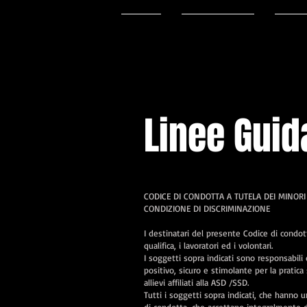
Home
Sport/Danza
Corsi
Linee Guid
CODICE DI CONDOTTA A TUTELA DEI MINORI
CONDIZIONE DI DISCRIMINAZIONE
I destinatari del presente Codice di condotta s
qualifica, i lavoratori ed i volontari.
I soggetti sopra indicati sono responsabili 
positivo, sicuro e stimolante per la pratic
allievi affiliati alla ASD /SSD.
Tutti i soggetti sopra indicati, che hanno u