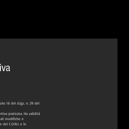
iva
 16 del d.lgs. n. 39 del
tiva praticata. Ha validità
ali modifiche e
del C.O.N.I. e le