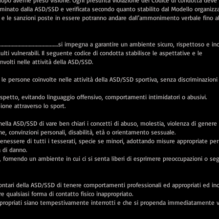
dopo averne preso visione. Ogni presunta violazione del Codice di condotta deve
minato dalla ASD/SSD e verificata secondo quanto stabilito dal Modello organizza
ure e le sanzioni poste in essere potranno andare dall’ammonimento verbale fino al
…………………………………….si impegna a garantire un ambiente sicuro, rispettoso e inc
adulti vulnerabili. Il seguente codice di condotta stabilisce le aspettative e le
nvolti nelle attività della ASD/SSD.
e le persone coinvolte nelle attività della ASD/SSD sportiva, senza discriminazioni
rispetto, evitando linguaggio offensivo, comportamenti intimidatori o abusivi.
ione attraverso lo sport.
ella ASD/SSD di vare ben chiari i concetti di abuso, molestia, violenza di genere
one, convinzioni personali, disabilità, età o orientamento sessuale.
enessere di tutti i tesserati, specie se minori, adottando misure appropriate per
 di danno.
tri, fornendo un ambiente in cui ci si senta liberi di esprimere preoccupazioni o se
olontari della ASD/SSD di tenere comportamenti professionali ed appropriati ed inol
are qualsiasi forma di contatto fisico inappropriato.
ppropriati siano tempestivamente interrotti e che si propenda immediatamente 