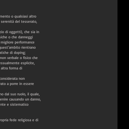
amento o qualsiasi altro
 serenità del tesserato,
io di oggetti), che sia in
isiche o che danneggi
na migliore performance
 quest’ambito rientrano
tiche di doping;
non verbale o fisico che
essualmente esplicite,
altra forma di
considerata non
rato a porre in essere
o dal suo ruolo, il quale,
venire causando un danno,
nte e sistematico
opria fede religiosa e di