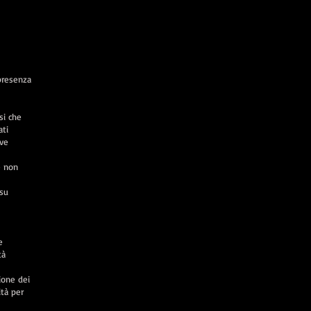
 presenza
si che
ati
eve
e non
 su
e
tà
ione dei
ità per