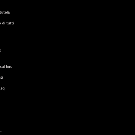
tutela
 di tutti
o
sul loro
ti
uso;
o-