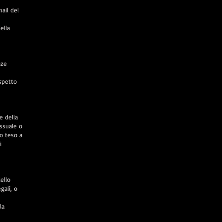
ail del
ella
nze
ospetto
re della
essuale o
io teso a
i
ello
gali, o
la