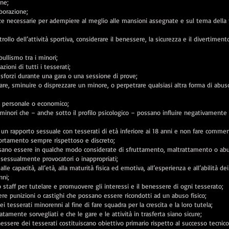
ne;
aborazione;
e necessarie per adempiere al meglio alle mansioni assegnate e sul tema della 
rollo dell’attività sportiva, considerare il benessere, la sicurezza e il divertimento
ullismo tra i minori;
azioni di tutti i tesserati;
o sforzi durante una gara o una sessione di prove;
are, sminuire o disprezzare un minore, o perpetrare qualsiasi altra forma di abus
o personale o economico;
minori che – anche sotto il profilo psicologico – possano influire negativamente 
 un rapporto sessuale con tesserati di età inferiore ai 18 anni e non fare commen
rtamento sempre rispettoso e discreto;
ssano essere in qualche modo considerate di sfruttamento, maltrattamento o ab
 sessualmente provocatori o inappropriati;
lle capacità, all’età, alla maturità fisica ed emotiva, all’esperienza e all’abilità dei
nni;
o staff per tutelare e promuovere gli interessi e il benessere di ogni tesserato;
ere punizioni o castighi che possano essere ricondotti ad un abuso fisico;
ei tesserati minorenni al fine di fare squadra per la crescita e la loro tutela;
tamente sorvegliati e che le gare e le attività in trasferta siano sicure;
enessere dei tesserati costituiscano obiettivo primario rispetto al successo tecnic