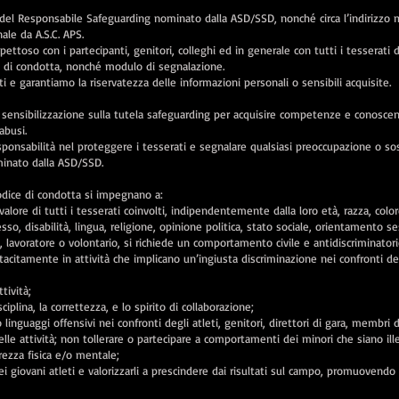
ti del Responsabile Safeguarding nominato dalla ASD/SSD, nonché circa l’indirizzo m
nale da A.S.C. APS.
ttoso con i partecipanti, genitori, colleghi ed in generale con tutti i tesserati d
e di condotta, nonché modulo di segnalazione.
ti e garantiamo la riservatezza delle informazioni personali o sensibili acquisite.
sensibilizzazione sulla tutela safeguarding per acquisire competenze e conosce
abusi.
esponsabilità nel proteggere i tesserati e segnalare qualsiasi preoccupazione o s
inato dalla ASD/SSD.
Codice di condotta si impegnano a:
il valore di tutti i tesserati coinvolti, indipendentemente dalla loro età, razza, colo
esso, disabilità, lingua, religione, opinione politica, stato sociale, orientamento s
ico, lavoratore o volontario, si richiede un comportamento civile e antidiscriminator
 tacitamente in attività che implicano un’ingiusta discriminazione nei confronti de
tività;
ciplina, la correttezza, e lo spirito di collaborazione;
nguaggi offensivi nei confronti degli atleti, genitori, direttori di gara, membri d
elle attività; non tollerare o partecipare a comportamenti dei minori che siano ille
rezza fisica e/o mentale;
i giovani atleti e valorizzarli a prescindere dai risultati sul campo, promuovendo 